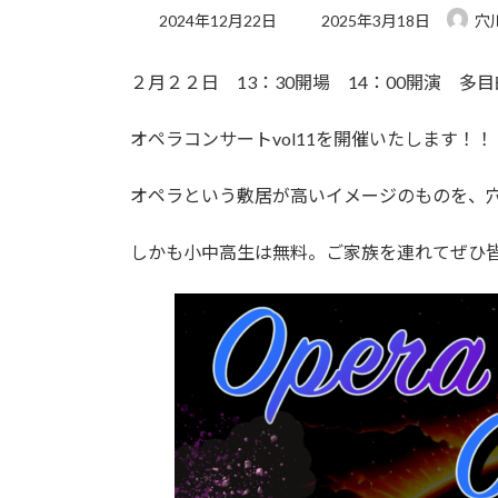
最
2024年12月22日
2025年3月18日
穴
終
更
２月２２日 13：30開場 14：00開演 多
新
日
時
オペラコンサートvol11を開催いたします！！
:
オペラという敷居が高いイメージのものを、
しかも小中高生は無料。ご家族を連れてぜひ