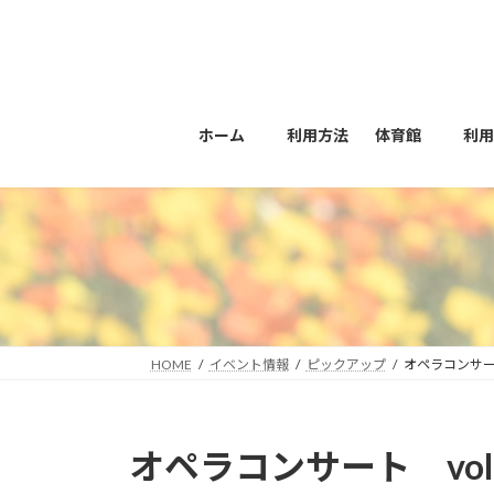
コ
ナ
ン
ビ
テ
ゲ
ン
ー
ツ
シ
ホーム
利用方法
体育館
利
へ
ョ
ス
ン
キ
に
ッ
移
プ
動
HOME
イベント情報
ピックアップ
オペラコンサート
オペラコンサート vol